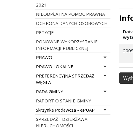
2021
NIEODPŁATNA POMOC PRAWNA
Inf
OCHRONA DANYCH OSOBOWYCH
Dat
PETYCJE
wyt
PONOWNE WYKORZYSTANIE
INFORMACJI PUBLICZNEJ
2009
Rozwiń menu
PRAWO
Rozwiń menu
PRAWO LOKALNE
Rozwiń menu
PREFERENCYJNA SPRZEDAŻ
Wyśw
WĘGLA
Rozwiń menu
RADA GMINY
RAPORT O STANIE GMINY
Rozwiń menu
Skrzynka Podawcza - ePUAP
SPRZEDAŻ I DZIERŻAWA
NIERUCHOMOŚCI