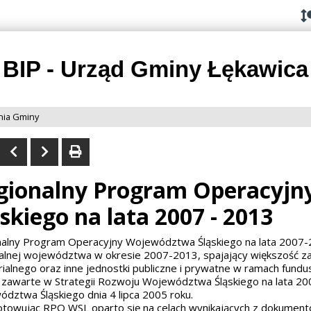
Przejdź do
Przejdź
Przejdź
Przejdź
deklaracji
do
do
do
dostępności
głównej
menu
stopki
treści
BIP - Urząd Gminy Łękawica
nia Gminy
gionalny Program Operacyj
skiego na lata 2007 - 2013
alny Program Operacyjny Województwa Śląskiego na lata 2007-201
alnej województwa w okresie 2007-2013, spajający większość z
rialnego oraz inne jednostki publiczne i prywatne w ramach fundusz
 zawarte w Strategii Rozwoju Województwa Śląskiego na lata 200
dztwa Śląskiego dnia 4 lipca 2005 roku.
towując RPO WSL oparto się na celach wynikających z dokument