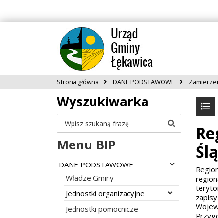
Strona główna
DANE PODSTAWOWE
Zamierze
Wyszukiwarka
Szukaj
Re
Menu BIP
Ślą
Rozwiń menu
DANE PODSTAWOWE
Region
Władze Gminy
region
teryto
Rozwiń menu
Jednostki organizacyjne
zapisy
Wojewó
Jednostki pomocnicze
Przygo