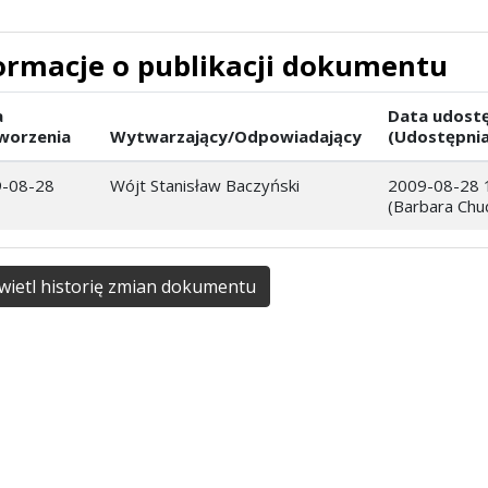
ormacje o publikacji dokumentu
a
Data udostę
worzenia
Wytwarzający/Odpowiadający
(Udostępnia
-08-28
Wójt Stanisław Baczyński
2009-08-28 
(Barbara Chu
ietl historię zmian dokumentu