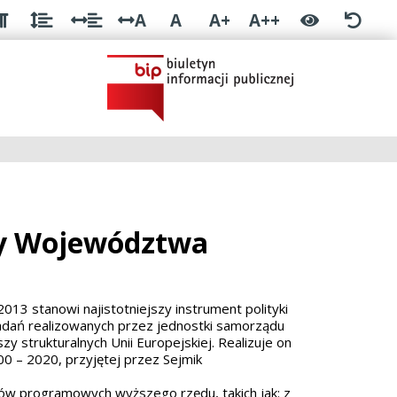
A
A
A+
A++
ny Województwa
3 stanowi najistotniejszy instrument polityki
adań realizowanych przez jednostki samorządu
y strukturalnych Unii Europejskiej. Realizuje on
0 – 2020, przyjętej przez Sejmik
ów programowych wyższego rzędu, takich jak: z