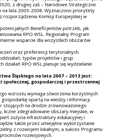
2020, z drugiej zaś – Narodowe Strategiczne
 na lata 2005-2008. Wyznaczono priorytety
z rozporządzenia Komisji Europejskiej w
potencjalnych Beneficjentów potrzeb, jak
finansowania RPO WSL. Regionalny Program
mierne wsparcie dla wszystkich obszarów
zeń oraz preferencji terytorialnych.
oddziałań, typów projektów i grup
h działań RPO WSL planuje się wydzielanie
 Śląskiego na lata 2007 – 2013 jest:
 społecznej, gospodarczej i przestrzennej
znego wzrostu wymaga stworzenia korzystnych
gospodarkę opartą na wiedzy i informacji.
ier stojących na drodze zrównoważonego
wy, liczne zdegradowane obszary miejskie, w
eń zużycia infrastruktury edukacyjnej i
będzie także przez umiejętne wykorzystanie
dzielny z rozwojem lokalnym, a sukces Programu
ji procesów rozwojowych.