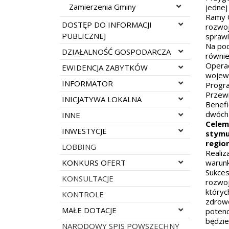
Rozwiń menu
Zamierzenia Gminy
jednej
Ramy O
Rozwiń menu
DOSTĘP DO INFORMACJI
rozwoj
PUBLICZNEJ
sprawi
Na pod
Rozwiń menu
DZIAŁALNOŚĆ GOSPODARCZA
równie
Operac
Rozwiń menu
EWIDENCJA ZABYTKÓW
wojewó
Rozwiń menu
INFORMATOR
Progra
Przewi
Rozwiń menu
INICJATYWA LOKALNA
Benefi
dwóch 
Rozwiń menu
INNE
Celem
Rozwiń menu
INWESTYCJE
stymu
regio
LOBBING
Realiz
Rozwiń menu
KONKURS OFERT
warunk
Sukces
KONSULTACJE
rozwoj
któryc
KONTROLE
zdrowo
Rozwiń menu
MAŁE DOTACJE
potenc
będzie
NARODOWY SPIS POWSZECHNY