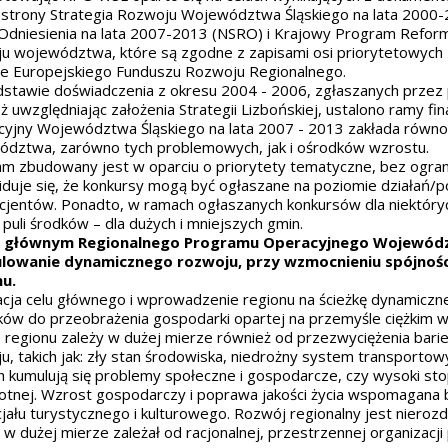
 strony Strategia Rozwoju Województwa Śląskiego na lata 2000-
dniesienia na lata 2007-2013 (NSRO) i Krajowy Program Reform
u województwa, które są zgodne z zapisami osi priorytetowych 
e Europejskiego Funduszu Rozwoju Regionalnego.
stawie doświadczenia z okresu 2004 - 2006, zgłaszanych przez 
ż uwzględniając założenia Strategii Lizbońskiej, ustalono ramy 
yjny Województwa Śląskiego na lata 2007 - 2013 zakłada równo
dztwa, zarówno tych problemowych, jak i ośrodków wzrostu.
m zbudowany jest w oparciu o priorytety tematyczne, bez ogranic
duje się, że konkursy mogą być ogłaszane na poziomie działań/p
cjentów. Ponadto, w ramach ogłaszanych konkursów dla niektóryc
puli środków – dla dużych i mniejszych gmin.
 głównym Regionalnego Programu Operacyjnego Województwa
lowanie dynamicznego rozwoju, przy wzmocnieniu spójności
nu.
acja celu głównego i wprowadzenie regionu na ścieżkę dynamic
ów do przeobrażenia gospodarki opartej na przemyśle ciężkim w 
 regionu zależy w dużej mierze również od przezwyciężenia bar
u, takich jak: zły stan środowiska, niedrożny system transporto
h kumulują się problemy społeczne i gospodarcze, czy wysoki stopi
tnej. Wzrost gospodarczy i poprawa jakości życia wspomagana 
jału turystycznego i kulturowego. Rozwój regionalny jest nieroz
 w dużej mierze zależał od racjonalnej, przestrzennej organizac