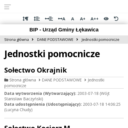
Przejdź do
Przejdź
Przejdź
Przejdź
deklaracji
do
do
do
dostępności
głównej
menu
stopki
A
A
A+
A++
treści
BIP - Urząd Gminy Łękawica
Strona główna
DANE PODSTAWOWE
Jednostki pomocnicze
Jednostki pomocnicze
Sołectwo Okrajnik
Strona główna
DANE PODSTAWOWE
Jednostki
pomocnicze
Data wytworzenia (Wytwarzający):
2003-07-18 (Wójt
Stanisław Baczyński)
Data udostępnienia (Udostępniający):
2003-07-18 14:06:25
(Lucyna Chudy)
Sołectwo Kocierz M.