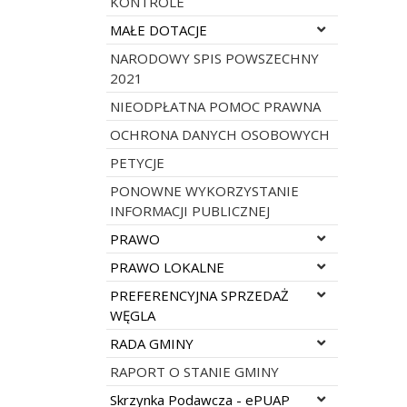
KONTROLE
Rozwiń menu
MAŁE DOTACJE
NARODOWY SPIS POWSZECHNY
2021
NIEODPŁATNA POMOC PRAWNA
OCHRONA DANYCH OSOBOWYCH
PETYCJE
PONOWNE WYKORZYSTANIE
INFORMACJI PUBLICZNEJ
Rozwiń menu
PRAWO
Rozwiń menu
PRAWO LOKALNE
Rozwiń menu
PREFERENCYJNA SPRZEDAŻ
WĘGLA
Rozwiń menu
RADA GMINY
RAPORT O STANIE GMINY
Rozwiń menu
Skrzynka Podawcza - ePUAP