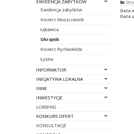
Rozwiń menu
EWIDENCJA ZABYTKÓW
Str
Ewidencja zabytków
Data 
Data u
Kocierz Moszczanicki
Łękawica
Okrajnik
Kocierz Rychwałdzki
Łysina
Rozwiń menu
INFORMATOR
Rozwiń menu
INICJATYWA LOKALNA
Rozwiń menu
INNE
Rozwiń menu
INWESTYCJE
LOBBING
Rozwiń menu
KONKURS OFERT
KONSULTACJE