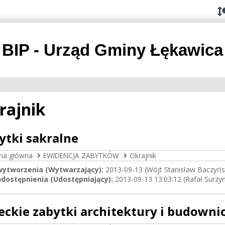
Przejdź do
Przejdź
Przejdź
Przejdź
deklaracji
do
do
do
dostępności
głównej
menu
stopki
treści
BIP - Urząd Gminy Łękawica
rajnik
ytki sakralne
ona główna
EWIDENCJA ZABYTKÓW
Okrajnik
wytworzenia (Wytwarzający):
2013-09-13 (Wójt Stanisław Baczyńs
dostępnienia (Udostępniający):
2013-09-13 13:03:12 (Rafał Surzy
eckie zabytki architektury i budowni