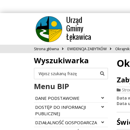
Strona główna
EWIDENCJA ZABYTKÓW
Okrajnik
Wyszukiwarka
Ok
Szukaj
Zab
Menu BIP
Str
Rozwiń menu
DANE PODSTAWOWE
Data 
Data u
Rozwiń menu
DOSTĘP DO INFORMACJI
PUBLICZNEJ
Świ
Rozwiń menu
DZIAŁALNOŚĆ GOSPODARCZA