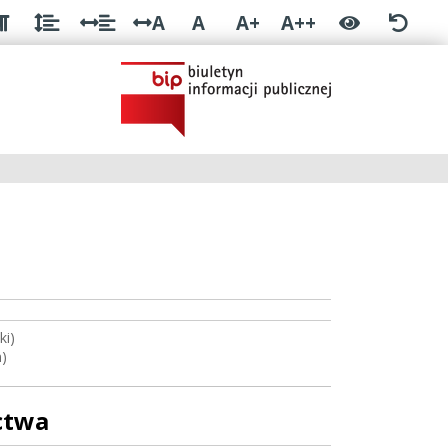
A
A
A+
A++
ki)
n)
ctwa