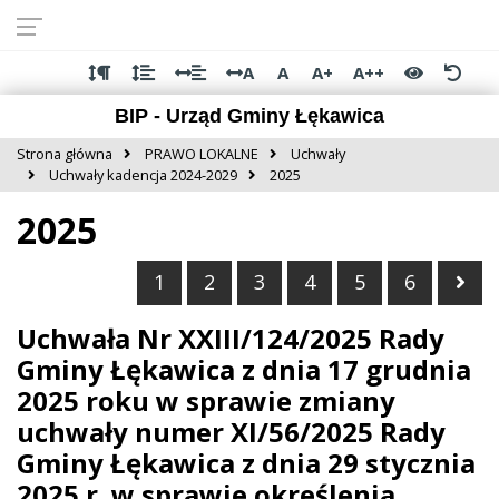
Przejdź do
Przejdź
Przejdź
Przejdź
deklaracji
do
do
do
dostępności
głównej
menu
stopki
A
A
A+
A++
treści
BIP - Urząd Gminy Łękawica
Strona główna
PRAWO LOKALNE
Uchwały
Uchwały kadencja 2024-2029
2025
2025
Nas
1
2
3
4
5
6
Uchwała Nr XXIII/124/2025 Rady
Gminy Łękawica z dnia 17 grudnia
2025 roku w sprawie zmiany
uchwały numer XI/56/2025 Rady
Gminy Łękawica z dnia 29 stycznia
2025 r. w sprawie określenia