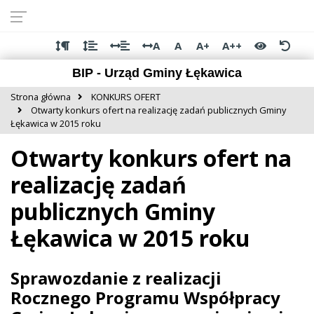
Przejdź do
Przejdź
Przejdź
Przejdź
deklaracji
do
do
do
dostępności
głównej
menu
stopki
A
A
A+
A++
treści
BIP - Urząd Gminy Łękawica
Strona główna
KONKURS OFERT
Otwarty konkurs ofert na realizację zadań publicznych Gminy
Łękawica w 2015 roku
Otwarty konkurs ofert na
realizację zadań
publicznych Gminy
Łękawica w 2015 roku
Sprawozdanie z realizacji
Rocznego Programu Współpracy