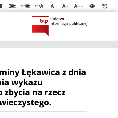
A
A
A+
A++
miny Łękawica z dnia
enia wykazu
 zbycia na rzecz
wieczystego.