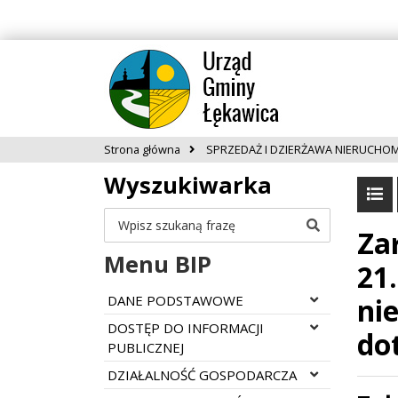
Strona główna
SPRZEDAŻ I DZIERŻAWA NIERUCHO
Wyszukiwarka
Szukaj
Za
Menu BIP
21
Rozwiń menu
DANE PODSTAWOWE
ni
Rozwiń menu
DOSTĘP DO INFORMACJI
do
PUBLICZNEJ
Rozwiń menu
DZIAŁALNOŚĆ GOSPODARCZA