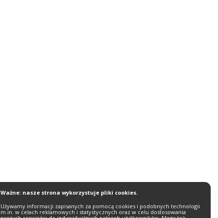
Ważne: nasze strona wykorzystuje pliki cookies.
Używamy informacji zapisanych za pomocą cookies i podobnych technologii
m.in. w celach reklamowych i statystycznych oraz w celu dostosowania
naszych serwisów do indywidualnych potrzeb użytkowników. Mogą też