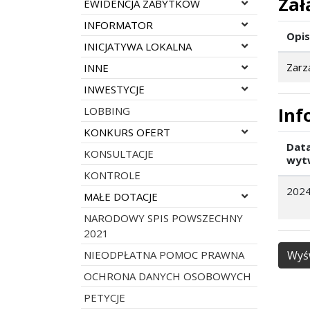
Zał
Rozwiń menu
EWIDENCJA ZABYTKÓW
Rozwiń menu
INFORMATOR
Opis
Rozwiń menu
INICJATYWA LOKALNA
Rozwiń menu
Zarz
INNE
Rozwiń menu
INWESTYCJE
Inf
LOBBING
Rozwiń menu
KONKURS OFERT
Dat
KONSULTACJE
wyt
KONTROLE
2024
Rozwiń menu
MAŁE DOTACJE
NARODOWY SPIS POWSZECHNY
2021
NIEODPŁATNA POMOC PRAWNA
Wyśw
OCHRONA DANYCH OSOBOWYCH
PETYCJE