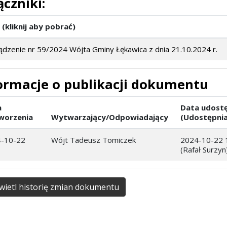
ączniki:
 (kliknij aby pobrać)
ądzenie nr 59/2024 Wójta Gminy Łękawica z dnia 21.10.2024 r.
ormacje o publikacji dokumentu
a
Data udostę
worzenia
Wytwarzający/Odpowiadający
(Udostępnia
-10-22
Wójt Tadeusz Tomiczek
2024-10-22 
(Rafał Surzyn
ietl historię zmian dokumentu