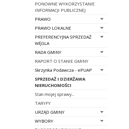
PONOWNE WYKORZYSTANIE
INFORMACJI PUBLICZNEJ
Rozwiń menu
PRAWO
Rozwiń menu
PRAWO LOKALNE
Rozwiń menu
PREFERENCYJNA SPRZEDAŻ
WĘGLA
Rozwiń menu
RADA GMINY
RAPORT O STANIE GMINY
Rozwiń menu
Skrzynka Podawcza - ePUAP
SPRZEDAŻ I DZIERŻAWA
NIERUCHOMOŚCI
Stan mojej sprawy...
TARYFY
Rozwiń menu
URZĄD GMINY
Rozwiń menu
WYBORY