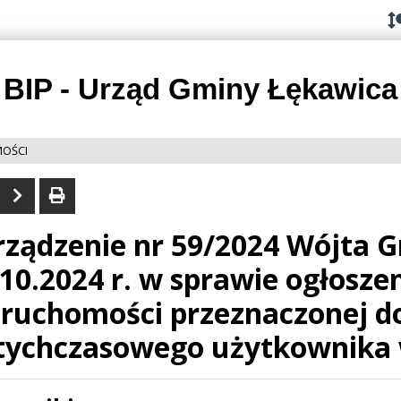
Przejdź do
Przejdź
Przejdź
Przejdź
deklaracji
do
do
do
dostępności
głównej
menu
stopki
treści
BIP - Urząd Gminy Łękawica
MOŚCI
rządzenie nr 59/2024 Wójta G
.10.2024 r. w sprawie ogłosz
eruchomości przeznaczonej do
tychczasowego użytkownika 