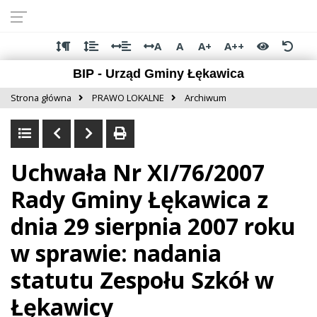
Przejdź do
Przejdź
Przejdź
Przejdź
deklaracji
do
do
do
dostępności
głównej
menu
stopki
A
A
A+
A++
treści
BIP - Urząd Gminy Łękawica
Strona główna
PRAWO LOKALNE
Archiwum
Uchwała Nr XI/76/2007
Rady Gminy Łękawica z
dnia 29 sierpnia 2007 roku
w sprawie: nadania
statutu Zespołu Szkół w
Łękawicy