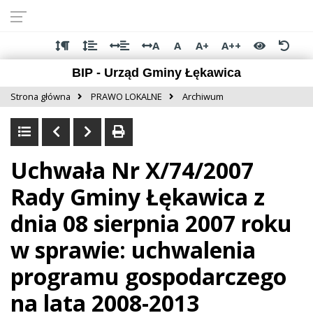
Przejdź do
Przejdź
Przejdź
Przejdź
deklaracji
do
do
do
dostępności
głównej
menu
stopki
A
A
A+
A++
treści
BIP - Urząd Gminy Łękawica
Strona główna
PRAWO LOKALNE
Archiwum
Uchwała Nr X/74/2007
Rady Gminy Łękawica z
dnia 08 sierpnia 2007 roku
w sprawie: uchwalenia
programu gospodarczego
na lata 2008-2013