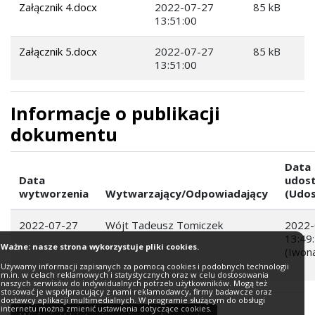
Załącznik 4.docx
2022-07-27
85 kB
13:51:00
Załącznik 5.docx
2022-07-27
85 kB
13:51:00
Informacje o publikacji
dokumentu
Data
Data
udost
wytworzenia
Wytwarzający/Odpowiadający
(Udos
2022-07-27
Wójt Tadeusz Tomiczek
2022-
13:49
Ważne: nasze strona wykorzystuje pliki cookies.
(Iwon
Używamy informacji zapisanych za pomocą cookies i podobnych technologii
m.in. w celach reklamowych i statystycznych oraz w celu dostosowania
naszych serwisów do indywidualnych potrzeb użytkowników. Mogą też
stosować je współpracujący z nami reklamodawcy, firmy badawcze oraz
dostawcy aplikacji multimedialnych. W programie służącym do obsługi
internetu można zmienić ustawienia dotyczące cookies.