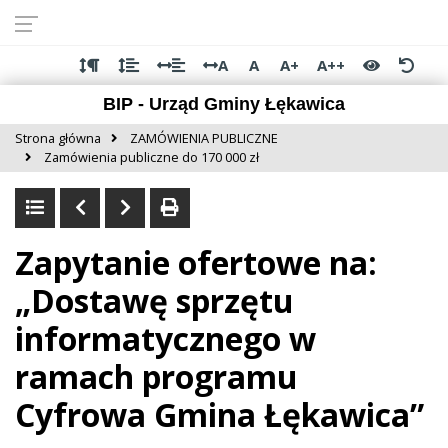
Przejdź do
Przejdź
Przejdź
Przejdź
deklaracji
do
do
do
dostępności
głównej
menu
stopki
A
A
A+
A++
treści
BIP - Urząd Gminy Łękawica
Strona główna
ZAMÓWIENIA PUBLICZNE
Zamówienia publiczne do 170 000 zł
Zapytanie ofertowe na:
„Dostawę sprzętu
informatycznego w
ramach programu
Cyfrowa Gmina Łękawica”