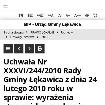
Przejdź do
Przejdź
Przejdź
Przejdź
deklaracji
do
do
do
dostępności
głównej
menu
stopki
A
A
A+
A++
treści
BIP - Urząd Gminy Łękawica
Strona główna
PRAWO LOKALNE
Uchwały
Uchwały - starsze
2010
Uchwała Nr
XXXVI/244/2010 Rady
Gminy Łękawica z dnia 24
lutego 2010 roku w
sprawie: wyrażenia