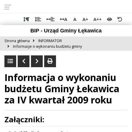
Przejdź do
Przejdź
Przejdź
Przejdź
deklaracji
do
do
do
dostępności
głównej
menu
stopki
A
A
A+
A++
treści
BIP - Urząd Gminy Łękawica
Strona główna
INFORMATOR
Informacje o wykonaniu budżetu gminy
Informacja o wykonaniu
budżetu Gminy Łekawica
za IV kwartał 2009 roku
Załączniki: