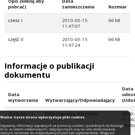
Opis (kliknij aby
Data
pobrać)
zamieszczenia
Rozmiar
czesc I
2010-03-15
66 kB
11:47:07
część II
2010-03-15
66 kB
11:47:24
Informacje o publikacji
dokumentu
Data
Data
udost
wytworzenia
Wytwarzający/Odpowiadający
(Udos
2010-03-15
Wójt Stanisław Baczyński
2010-
Ważne: nasze strona wykorzystuje pliki cookies.
11:46
(Barb
Używamy informacji zapisanych za pomocą cookies i podobnych technologii
m.in. w celach reklamowych i statystycznych oraz w celu dostosowania
naszych serwisów do indywidualnych potrzeb użytkowników. Mogą też