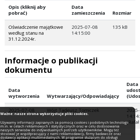
Opis (kliknij aby
Data
pobrać)
zamieszczenia
Rozmiar
Oświadczenie majątkowe
2025-07-08
135 kB
według stanu na
14:15:00
31.12.2024r.
Informacje o publikacji
dokumentu
Data
Data
udost
wytworzenia
Wytwarzający/Odpowiadający
(Udos
2025-07-08
Wójt Tadeusz Tomiczek
2025-
Ważne: nasze strona wykorzystuje pliki cookies.
14:14
(Rafał
Używamy informacji zapisanych za pomocą cookies i podobnych technologii
m.in. w celach reklamowych i statystycznych oraz w celu dostosowania
naszych serwisów do indywidualnych potrzeb użytkowników. Mogą też
stosować je współpracujący z nami reklamodawcy, firmy badawcze oraz
dostawcy aplikacji multimedialnych. W programie służącym do obsługi