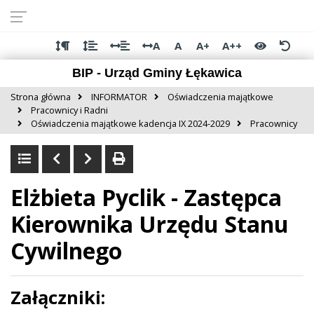
Przejdź do
Przejdź
Przejdź
Przejdź
deklaracji
do
do
do
dostępności
głównej
menu
stopki
A
A
A+
A++
treści
BIP - Urząd Gminy Łękawica
Strona główna
INFORMATOR
Oświadczenia majątkowe
Pracownicy i Radni
Oświadczenia majątkowe kadencja IX 2024-2029
Pracownicy
Elżbieta Pyclik - Zastępca
Kierownika Urzędu Stanu
Cywilnego
Załączniki: