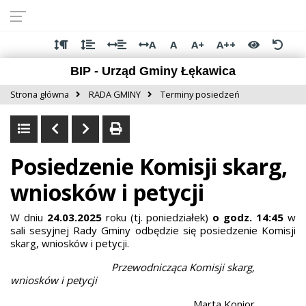
Przejdź do
Przejdź
Przejdź
Przejdź
deklaracji
do
do
do
dostępności
głównej
menu
stopki
A
A
A+
A++
treści
BIP - Urząd Gminy Łękawica
Strona główna
RADA GMINY
Terminy posiedzeń
Posiedzenie Komisji skarg,
wniosków i petycji
W dniu
24.03.2025
roku (tj. poniedziałek)
o
godz. 14:45
w
sali sesyjnej Rady Gminy odbędzie się posiedzenie Komisji
skarg, wniosków i petycji.
Przewodnicząca Komisji skarg,
wniosków i petycji
Marta Konior