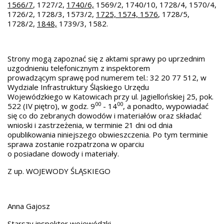
1566/7
, 1727/2,
1740/6,
1569/2, 1740/10, 1728/4, 1570/4,
1726/2, 1728/3, 1573/2,
1725, 1574, 1576
, 1728/5,
1728/2,
1848,
1739/3, 1582.
Strony mogą zapoznać się z aktami sprawy po uprzednim
uzgodnieniu telefonicznym z inspektorem
prowadzącym sprawę pod numerem tel.: 32 20 77 512, w
Wydziale Infrastruktury Śląskiego Urzędu
Wojewódzkiego w Katowicach przy ul. Jagiellońskiej 25, pok.
00
00
522 (IV piętro), w godz. 9
- 14
, a ponadto, wypowiadać
się co do zebranych dowodów i materiałów oraz składać
wnioski i zastrzeżenia, w terminie 21 dni od dnia
opublikowania niniejszego obwieszczenia. Po tym terminie
sprawa zostanie rozpatrzona w oparciu
o posiadane dowody i materiały.
Z up. WOJEWODY ŚLĄSKIEGO
Anna Gajosz
Starszy inspektor wojewódzki