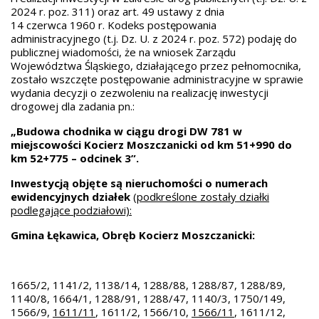
2024 r. poz. 311) oraz art. 49 ustawy z dnia
14 czerwca 1960 r. Kodeks postępowania
administracyjnego (t.j. Dz. U. z 2024 r. poz. 572) podaję do
publicznej wiadomości, że na wniosek Zarządu
Województwa Śląskiego, działającego przez pełnomocnika,
zostało wszczęte postępowanie administracyjne w sprawie
wydania decyzji o zezwoleniu na realizację inwestycji
drogowej dla zadania pn.:
„Budowa chodnika w ciągu drogi DW 781 w
miejscowości Kocierz Moszczanicki od km 51+990 do
km 52+775 – odcinek 3”.
Inwestycją objęte są nieruchomości o numerach
ewidencyjnych działek
(podkreślone zostały działki
podlegające podziałowi):
Gmina Łękawica, Obręb Kocierz Moszczanicki:
1665/2, 1141/2, 1138/14, 1288/88, 1288/87, 1288/89,
1140/8, 1664/1, 1288/91, 1288/47, 1140/3, 1750/149,
1566/9,
1611/11
, 1611/2, 1566/10,
1566/11
, 1611/12,