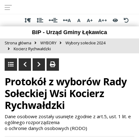
Przejdź do
Przejdź
Przejdź
Przejdź
deklaracji
do
do
do
dostępności
głównej
menu
stopki
A
A
A+
A++
treści
BIP - Urząd Gminy Łękawica
Strona główna
WYBORY
Wybory sołeckie 2024
Kocierz Rychwałdzki
Protokół z wyborów Rady
Sołeckiej Wsi Kocierz
Rychwałdzki
Dane osobowe zostały usunięte zgodnie z art.5, ust. 1 lit. e
ogólnego rozporządzenia
o ochronie danych osobowych (RODO)