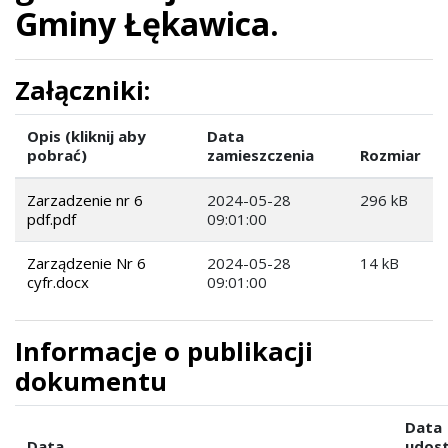
Gminy Łękawica.
Załączniki:
Opis (kliknij aby
Data
pobrać)
zamieszczenia
Rozmiar
Zarzadzenie nr 6
2024-05-28
296 kB
pdf.pdf
09:01:00
Zarządzenie Nr 6
2024-05-28
14 kB
cyfr.docx
09:01:00
Informacje o publikacji
dokumentu
Data
Data
udost