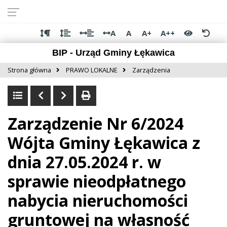
Przejdź do
Przejdź
Przejdź
Przejdź
deklaracji
do
do
do
dostępności
głównej
menu
stopki
A
A
A+
A++
treści
BIP - Urząd Gminy Łękawica
Strona główna
PRAWO LOKALNE
Zarządzenia
Zarządzenie Nr 6/2024
Wójta Gminy Łękawica z
dnia 27.05.2024 r. w
sprawie nieodpłatnego
nabycia nieruchomości
gruntowej na własność