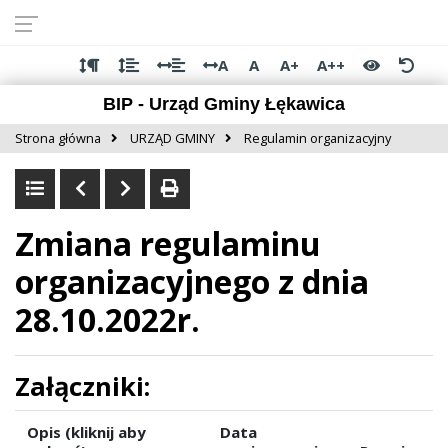
Przejdź do
Przejdź
Przejdź
Przejdź
deklaracji
do
do
do
dostępności
głównej
menu
stopki
A
A
A+
A++
treści
BIP - Urząd Gminy Łękawica
Strona główna
URZĄD GMINY
Regulamin organizacyjny
Zmiana regulaminu
organizacyjnego z dnia
28.10.2022r.
Załączniki:
Opis (kliknij aby
Data