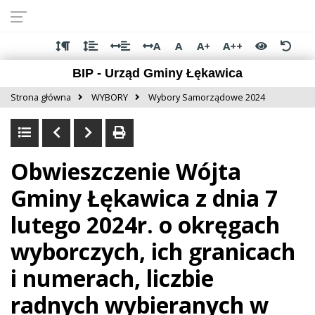
Przejdź do
Przejdź
Przejdź
Przejdź
deklaracji
do
do
do
dostępności
głównej
menu
stopki
A
A
A+
A++
treści
BIP - Urząd Gminy Łękawica
Strona główna
WYBORY
Wybory Samorządowe 2024
Obwieszczenie Wójta
Gminy Łękawica z dnia 7
lutego 2024r. o okręgach
wyborczych, ich granicach
i numerach, liczbie
radnych wybieranych w