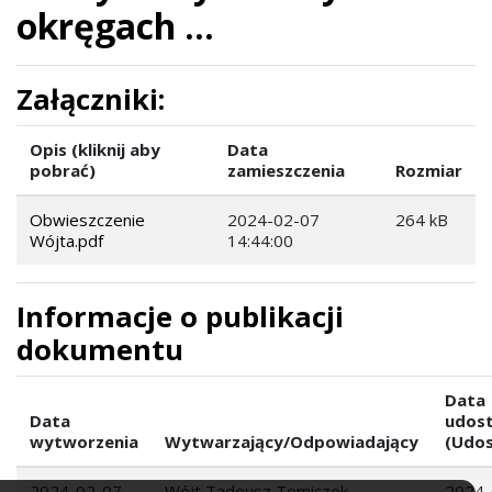
okręgach ...
Załączniki:
Opis (kliknij aby
Data
pobrać)
zamieszczenia
Rozmiar
Obwieszczenie
2024-02-07
264 kB
Wójta.pdf
14:44:00
Informacje o publikacji
dokumentu
Data
Data
udost
wytworzenia
Wytwarzający/Odpowiadający
(Udos
2024-02-07
Wójt Tadeusz Tomiczek
2024-