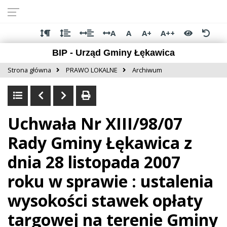
Przejdź do
Przejdź
Przejdź
Przejdź
deklaracji
do
do
do
dostępności
głównej
menu
stopki
A
A
A+
A++
treści
BIP - Urząd Gminy Łękawica
Strona główna
PRAWO LOKALNE
Archiwum
Uchwała Nr XIII/98/07
Rady Gminy Łękawica z
dnia 28 listopada 2007
roku w sprawie : ustalenia
wysokości stawek opłaty
targowej na terenie Gminy