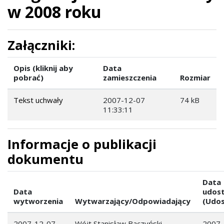
w 2008 roku
Załączniki:
Opis (kliknij aby
Data
pobrać)
zamieszczenia
Rozmiar
Tekst uchwały
2007-12-07
74 kB
11:33:11
Informacje o publikacji
dokumentu
Data
Data
udost
wytworzenia
Wytwarzający/Odpowiadający
(Udos
2007-12-07
Wójt Stanisław Baczyński
2007-