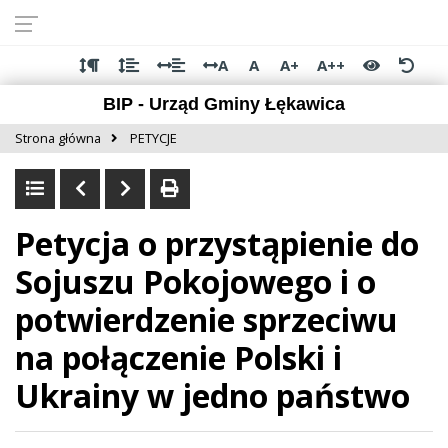
Przejdź do
Przejdź
Przejdź
Przejdź
deklaracji
do
do
do
dostępności
głównej
menu
stopki
A
A
A+
A++
treści
BIP - Urząd Gminy Łękawica
Strona główna
PETYCJE
Petycja o przystąpienie do
Sojuszu Pokojowego i o
potwierdzenie sprzeciwu
na połączenie Polski i
Ukrainy w jedno państwo