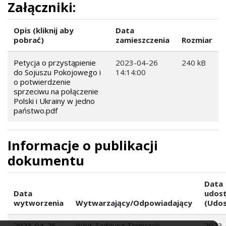
Załączniki:
Opis (kliknij aby
Data
pobrać)
zamieszczenia
Rozmiar
Petycja o przystąpienie
2023-04-26
240 kB
do Sojuszu Pokojowego i
14:14:00
o potwierdzenie
sprzeciwu na połączenie
Polski i Ukrainy w jedno
państwo.pdf
Informacje o publikacji
dokumentu
Data
Data
udost
wytworzenia
Wytwarzający/Odpowiadający
(Udos
2023-04-26
Wójt Tadeusz Tomiczek
2023-