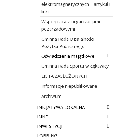
elektromagnetycznych – artykuł i
linki
Współpraca z organizacjami
pozarzadowymi
Gminna Rada Działalności
Pożytku Publicznego
Rozwiń menu
Oświadczenia majątkowe
Gminna Rada Sportu w Łękawicy
LISTA ZASŁUŻONYCH
Informacje niepublikowane
Archiwum
Rozwiń menu
INICJATYWA LOKALNA
Rozwiń menu
INNE
Rozwiń menu
INWESTYCJE
LOBBING