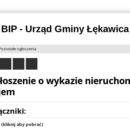
Przejdź do
Przejdź
Przejdź
Przejdź
deklaracji
do
do
do
dostępności
głównej
menu
stopki
treści
BIP - Urząd Gminy Łękawica
Pozostałe ogłoszenia
łoszenie o wykazie nierucho
jem
ączniki:
 (kliknij aby pobrać)