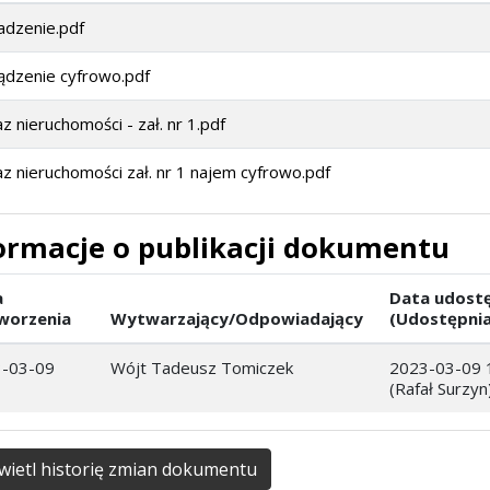
adzenie.pdf
ądzenie cyfrowo.pdf
z nieruchomości - zał. nr 1.pdf
z nieruchomości zał. nr 1 najem cyfrowo.pdf
ormacje o publikacji dokumentu
a
Data udostę
worzenia
Wytwarzający/Odpowiadający
(Udostępnia
-03-09
Wójt Tadeusz Tomiczek
2023-03-09 
(Rafał Surzyn
ietl historię zmian dokumentu