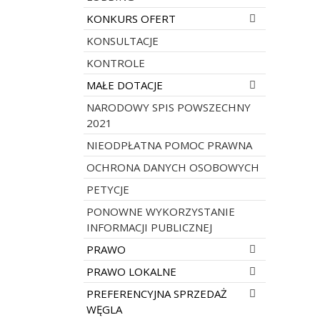
Rozwiń menu
KONKURS OFERT
KONSULTACJE
KONTROLE
Rozwiń menu
MAŁE DOTACJE
NARODOWY SPIS POWSZECHNY
2021
NIEODPŁATNA POMOC PRAWNA
OCHRONA DANYCH OSOBOWYCH
PETYCJE
PONOWNE WYKORZYSTANIE
INFORMACJI PUBLICZNEJ
Rozwiń menu
PRAWO
Rozwiń menu
PRAWO LOKALNE
Rozwiń menu
PREFERENCYJNA SPRZEDAŻ
WĘGLA