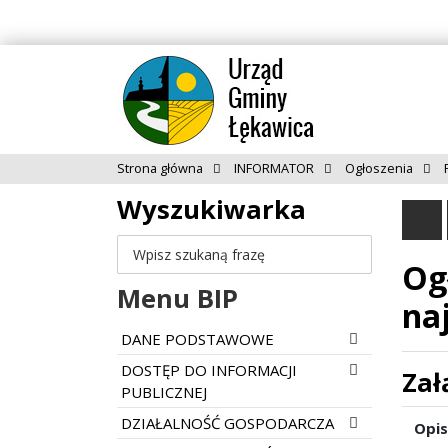
Strona główna
INFORMATOR
Ogłoszenia
Wyszukiwarka
Og
Szukaj
Menu BIP
na
Rozwiń menu
DANE PODSTAWOWE
Rozwiń menu
DOSTĘP DO INFORMACJI
Zał
PUBLICZNEJ
Rozwiń menu
DZIAŁALNOŚĆ GOSPODARCZA
Opis