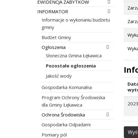
Rozwiń menu
EWIDENCJA ZABYTKÓW
Zarz
Rozwiń menu
INFORMATOR
Informacje o wykonaniu budżetu
Zarz
gminy
Wyka
Budżet Gminy
Rozwiń menu
Ogłoszenia
Wyka
Słoneczna Gmina Łękawica
Pozostałe ogłoszenia
Inf
Jakość wody
Dat
Gospodarka Komunalna
wyt
Program Ochrony Środowiska
2023
dla Gminy Łękawica
Rozwiń menu
Ochrona Środowiska
Gospodarka Odpadami
Wyśw
Pomiary pól