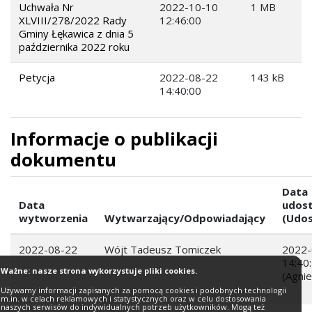
Uchwała Nr
2022-10-10
1 MB
XLVIII/278/2022 Rady
12:46:00
Gminy Łękawica z dnia 5
października 2022 roku
Petycja
2022-08-22
143 kB
14:40:00
Informacje o publikacji
dokumentu
Data
Data
udost
wytworzenia
Wytwarzający/Odpowiadający
(Udos
2022-08-22
Wójt Tadeusz Tomiczek
2022-
14:40
Ważne: nasze strona wykorzystuje pliki cookies.
(Agni
Używamy informacji zapisanych za pomocą cookies i podobnych technologii
m.in. w celach reklamowych i statystycznych oraz w celu dostosowania
naszych serwisów do indywidualnych potrzeb użytkowników. Mogą też