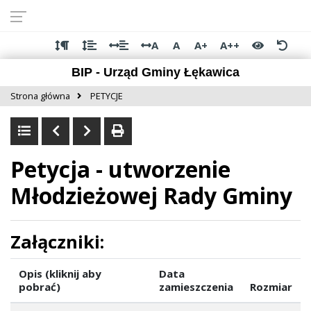
Przejdź do
Przejdź
Przejdź
Przejdź
deklaracji
do
do
do
dostępności
głównej
menu
stopki
A
A
A+
A++
treści
BIP - Urząd Gminy Łękawica
Strona główna
PETYCJE
Petycja - utworzenie
Młodzieżowej Rady Gminy
Załączniki:
Opis (kliknij aby
Data
pobrać)
zamieszczenia
Rozmiar