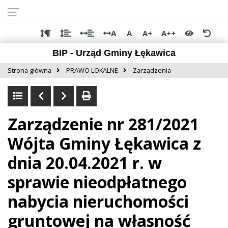
Przejdź do
Przejdź
Przejdź
Przejdź
deklaracji
do
do
do
dostępności
głównej
menu
stopki
A
A
A+
A++
treści
BIP - Urząd Gminy Łękawica
Strona główna
PRAWO LOKALNE
Zarządzenia
Zarządzenie nr 281/2021
Wójta Gminy Łękawica z
dnia 20.04.2021 r. w
sprawie nieodpłatnego
nabycia nieruchomości
gruntowej na własność