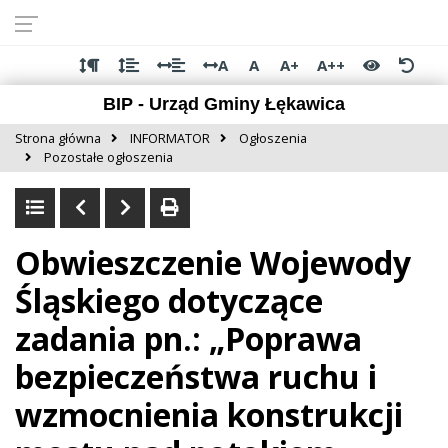
Przejdź do
Przejdź
Przejdź
Przejdź
deklaracji
do
do
do
dostępności
głównej
menu
stopki
A
A
A+
A++
treści
BIP - Urząd Gminy Łękawica
Strona główna
INFORMATOR
Ogłoszenia
Pozostałe ogłoszenia
Obwieszczenie Wojewody
Śląskiego dotyczące
zadania pn.: „Poprawa
bezpieczeństwa ruchu i
wzmocnienia konstrukcji