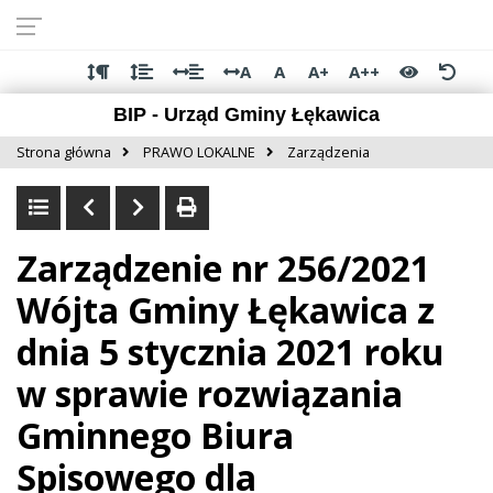
Przejdź do
Przejdź
Przejdź
Przejdź
deklaracji
do
do
do
dostępności
głównej
menu
stopki
A
A
A+
A++
treści
BIP - Urząd Gminy Łękawica
Strona główna
PRAWO LOKALNE
Zarządzenia
Zarządzenie nr 256/2021
Wójta Gminy Łękawica z
dnia 5 stycznia 2021 roku
w sprawie rozwiązania
Gminnego Biura
Spisowego dla