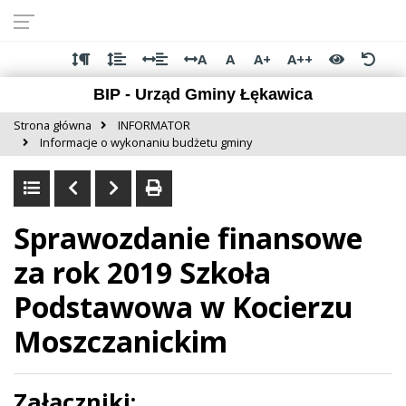
Przejdź do
Przejdź
Przejdź
Przejdź
deklaracji
do
do
do
dostępności
głównej
menu
stopki
A
A
A+
A++
treści
BIP - Urząd Gminy Łękawica
Strona główna
INFORMATOR
Informacje o wykonaniu budżetu gminy
Sprawozdanie finansowe
za rok 2019 Szkoła
Podstawowa w Kocierzu
Moszczanickim
Załączniki: