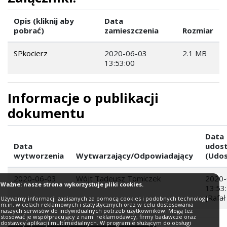
Opis (kliknij aby
Data
pobrać)
zamieszczenia
Rozmiar
SPkocierz
2020-06-03
2.1 MB
13:53:00
Informacje o publikacji
dokumentu
Data
Data
udost
wytworzenia
Wytwarzający/Odpowiadający
(Udos
2020-06-03
Wójt Tadeusz Tomiczek
2020-
Ważne: nasze strona wykorzystuje pliki cookies.
13:53
(Rafał
Używamy informacji zapisanych za pomocą cookies i podobnych technologii
m.in. w celach reklamowych i statystycznych oraz w celu dostosowania
naszych serwisów do indywidualnych potrzeb użytkowników. Mogą też
stosować je współpracujący z nami reklamodawcy, firmy badawcze oraz
dostawcy aplikacji multimedialnych. W programie służącym do obsługi