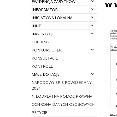
Rozwiń menu
w 
EWIDENCJA ZABYTKÓW
Rozwiń menu
INFORMATOR
Rozwiń menu
INICJATYWA LOKALNA
Rozwiń menu
INNE
Rozwiń menu
INWESTYCJE
LOBBING
Rozwiń menu
KONKURS OFERT
KONSULTACJE
KONTROLE
Rozwiń menu
MAŁE DOTACJE
NARODOWY SPIS POWSZECHNY
2021
NIEODPŁATNA POMOC PRAWNA
OCHRONA DANYCH OSOBOWYCH
PETYCJE