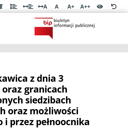
A
A
A+
A++
awica z dnia 3
 oraz granicach
nych siedzibach
h oraz możliwości
 i przez pełnoocnika