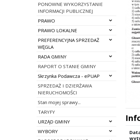
PONOWNE WYKORZYSTANIE
INFORMACJI PUBLICZNEJ
Rozwiń menu
PRAWO
Rozwiń menu
PRAWO LOKALNE
Rozwiń menu
PREFERENCYJNA SPRZEDAŻ
WĘGLA
Rozwiń menu
RADA GMINY
RAPORT O STANIE GMINY
Rozwiń menu
Skrzynka Podawcza - ePUAP
SPRZEDAŻ I DZIERŻAWA
NIERUCHOMOŚCI
Stan mojej sprawy...
TARYFY
Inf
Rozwiń menu
URZĄD GMINY
Rozwiń menu
WYBORY
Dat
wyt