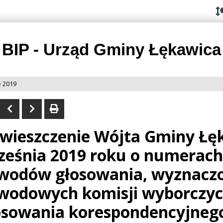
Przejdź do
Przejdź
Przejdź
Przejdź
deklaracji
do
do
do
dostępności
głównej
menu
stopki
treści
BIP - Urząd Gminy Łękawica
 2019
wieszczenie Wójta Gminy Łęk
ześnia 2019 roku o numerach
wodów głosowania, wyznaczo
wodowych komisji wyborczyc
osowania korespondencyjnego