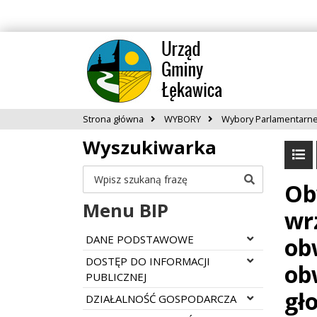
Strona główna
WYBORY
Wybory Parlamentarne
Wyszukiwarka
Szukaj
Ob
Menu BIP
wr
Rozwiń menu
DANE PODSTAWOWE
ob
Rozwiń menu
DOSTĘP DO INFORMACJI
ob
PUBLICZNEJ
gł
Rozwiń menu
DZIAŁALNOŚĆ GOSPODARCZA