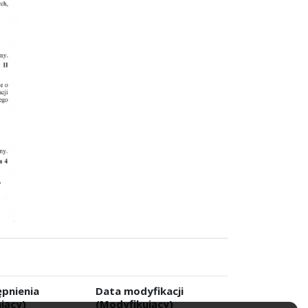
pnienia
Data modyfikacji
jący)
(Modyfikujący)