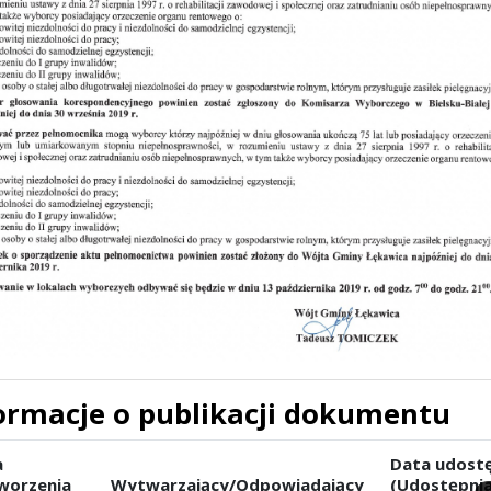
ormacje o publikacji dokumentu
a
Data udostę
worzenia
Wytwarzający/Odpowiadający
(Udostępnia