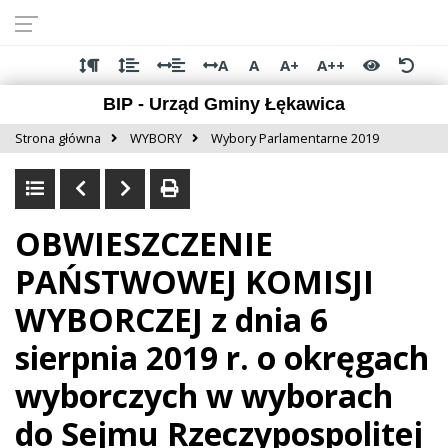
Przejdź do
Przejdź
Przejdź
Przejdź
deklaracji
do
do
do
dostępności
głównej
menu
stopki
A
A
A+
A++
treści
BIP - Urząd Gminy Łękawica
Strona główna
WYBORY
Wybory Parlamentarne 2019
OBWIESZCZENIE
PAŃSTWOWEJ KOMISJI
WYBORCZEJ z dnia 6
sierpnia 2019 r. o okręgach
wyborczych w wyborach
do Sejmu Rzeczypospolitej