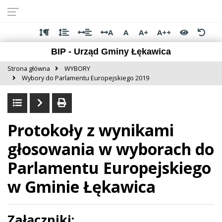
Przejdź do
Przejdź
Przejdź
Przejdź
deklaracji
do
do
do
dostępności
głównej
menu
stopki
A
A
A+
A++
treści
BIP - Urząd Gminy Łękawica
Strona główna
WYBORY
Wybory do Parlamentu Europejskiego 2019
Protokoły z wynikami
głosowania w wyborach do
Parlamentu Europejskiego
w Gminie Łękawica
Załączniki: