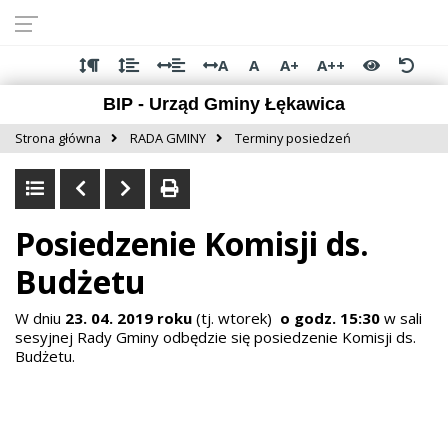
Przejdź do
Przejdź
Przejdź
Przejdź
deklaracji
do
do
do
dostępności
głównej
menu
stopki
A
A
A+
A++
treści
BIP - Urząd Gminy Łękawica
Strona główna
RADA GMINY
Terminy posiedzeń
Posiedzenie Komisji ds.
Budżetu
W dniu
23. 04. 2019
roku
(tj. wtorek)
o
godz. 15:30
w sali
sesyjnej Rady Gminy odbędzie się posiedzenie Komisji ds.
Budżetu.