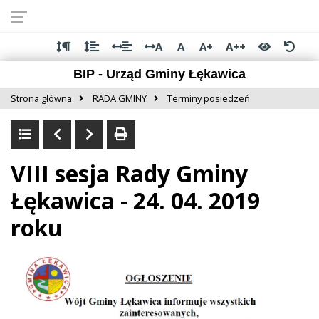
Przejdź do
Przejdź
Przejdź
Przejdź
deklaracji
do
do
do
dostępności
głównej
menu
stopki
A
A
A+
A++
treści
BIP - Urząd Gminy Łękawica
Strona główna
RADA GMINY
Terminy posiedzeń
VIII sesja Rady Gminy
Łękawica - 24. 04. 2019
roku