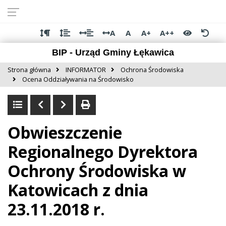
Przejdź do
Przejdź
Przejdź
Przejdź
deklaracji
do
do
do
dostępności
głównej
menu
stopki
A
A
A+
A++
treści
BIP - Urząd Gminy Łękawica
Strona główna
INFORMATOR
Ochrona Środowiska
Ocena Oddziaływania na Środowisko
Obwieszczenie
Regionalnego Dyrektora
Ochrony Środowiska w
Katowicach z dnia
23.11.2018 r.