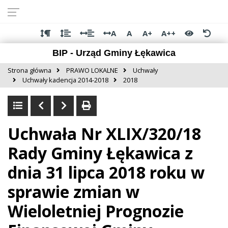
Przejdź do
Przejdź
Przejdź
Przejdź
deklaracji
do
do
do
dostępności
głównej
menu
stopki
A
A
A+
A++
treści
BIP - Urząd Gminy Łękawica
Strona główna
PRAWO LOKALNE
Uchwały
Uchwały kadencja 2014-2018
2018
Uchwała Nr XLIX/320/18
Rady Gminy Łękawica z
dnia 31 lipca 2018 roku w
sprawie zmian w
Wieloletniej Prognozie