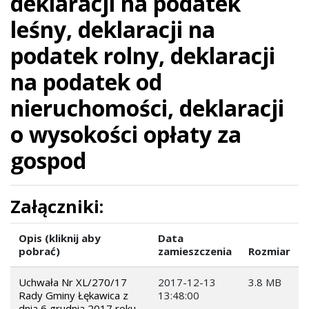
deklaracji na podatek
leśny, deklaracji na
podatek rolny, deklaracji
na podatek od
nieruchomości, deklaracji
o wysokości opłaty za
gospod
Załączniki:
Opis (kliknij aby
Data
pobrać)
zamieszczenia
Rozmiar
Uchwała Nr XL/270/17
2017-12-13
3.8 MB
Rady Gminy Łękawica z
13:48:00
dnia 6 grudnia 2017 roku