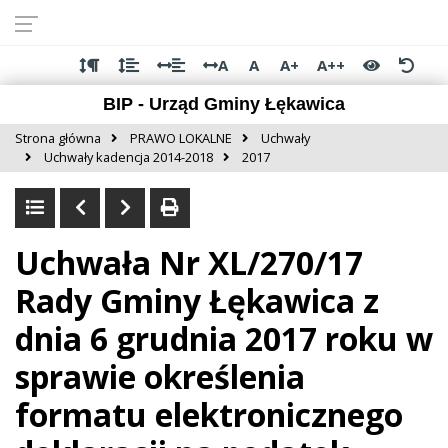
Przejdź do
Przejdź
Przejdź
Przejdź
deklaracji
do
do
do
dostępności
głównej
menu
stopki
A
A
A+
A++
treści
BIP - Urząd Gminy Łękawica
Strona główna
PRAWO LOKALNE
Uchwały
Uchwały kadencja 2014-2018
2017
Uchwała Nr XL/270/17
Rady Gminy Łękawica z
dnia 6 grudnia 2017 roku w
sprawie określenia
formatu elektronicznego