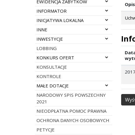
Rozwiń menu
EWIDENCJA ZABYTKÓW
Opis
Rozwiń menu
INFORMATOR
Uchw
Rozwiń menu
INICJATYWA LOKALNA
Rozwiń menu
INNE
Inf
Rozwiń menu
INWESTYCJE
LOBBING
Dat
Rozwiń menu
KONKURS OFERT
wyt
KONSULTACJE
2017
KONTROLE
Rozwiń menu
MAŁE DOTACJE
NARODOWY SPIS POWSZECHNY
Wyśw
2021
NIEODPŁATNA POMOC PRAWNA
OCHRONA DANYCH OSOBOWYCH
PETYCJE