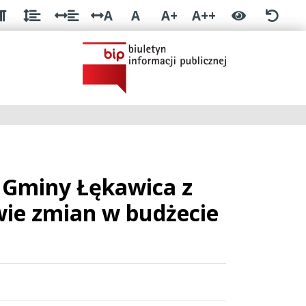
A
A
A+
A++
 Gminy Łękawica z
awie zmian w budżecie