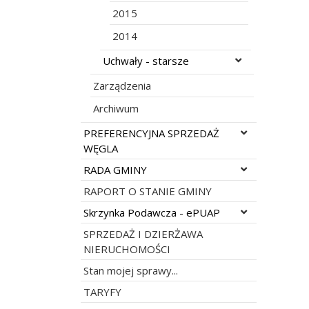
2015
2014
Rozwiń menu
Uchwały - starsze
Zarządzenia
Archiwum
Rozwiń menu
PREFERENCYJNA SPRZEDAŻ
WĘGLA
Rozwiń menu
RADA GMINY
RAPORT O STANIE GMINY
Rozwiń menu
Skrzynka Podawcza - ePUAP
SPRZEDAŻ I DZIERŻAWA
NIERUCHOMOŚCI
Stan mojej sprawy...
TARYFY