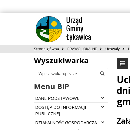
Strona główna
PRAWO LOKALNE
Uchwały
U
Wyszukiwarka
Szukaj
Uc
Menu BIP
dn
Rozwiń menu
DANE PODSTAWOWE
gm
Rozwiń menu
DOSTĘP DO INFORMACJI
PUBLICZNEJ
Zał
Rozwiń menu
DZIAŁALNOŚĆ GOSPODARCZA