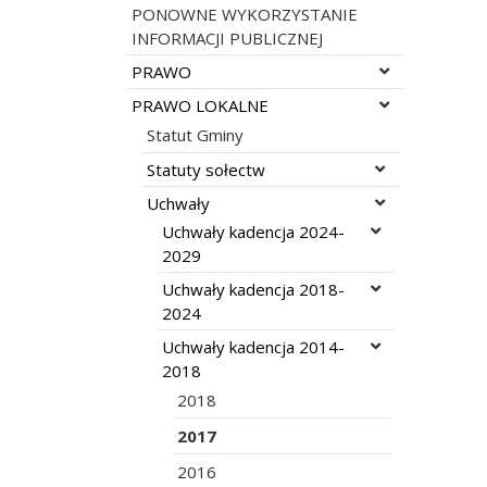
PONOWNE WYKORZYSTANIE
INFORMACJI PUBLICZNEJ
Rozwiń menu
PRAWO
Rozwiń menu
PRAWO LOKALNE
Statut Gminy
Rozwiń menu
Statuty sołectw
Rozwiń menu
Uchwały
Rozwiń menu
Uchwały kadencja 2024-
2029
Rozwiń menu
Uchwały kadencja 2018-
2024
Rozwiń menu
Uchwały kadencja 2014-
2018
2018
2017
2016