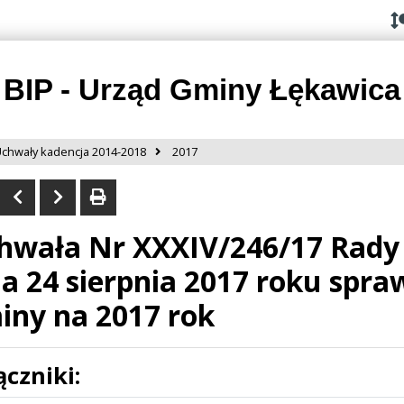
Przejdź do
Przejdź
Przejdź
Przejdź
deklaracji
do
do
do
dostępności
głównej
menu
stopki
treści
BIP - Urząd Gminy Łękawica
chwały kadencja 2014-2018
2017
hwała Nr XXXIV/246/17 Rady
ia 24 sierpnia 2017 roku spr
iny na 2017 rok
ączniki: