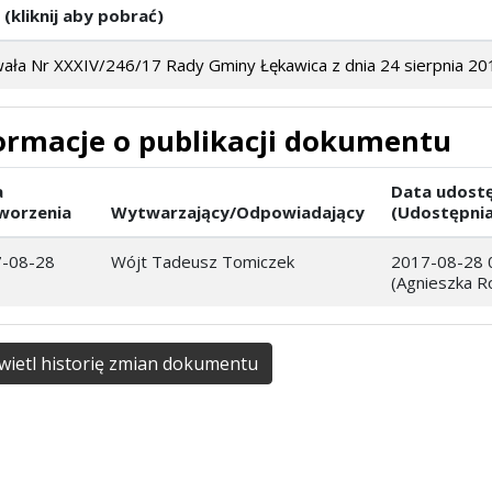
 (kliknij aby pobrać)
ała Nr XXXIV/246/17 Rady Gminy Łękawica z dnia 24 sierpnia 20
ormacje o publikacji dokumentu
a
Data udostę
worzenia
Wytwarzający/Odpowiadający
(Udostępnia
-08-28
Wójt Tadeusz Tomiczek
2017-08-28 
(Agnieszka R
ietl historię zmian dokumentu