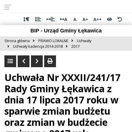
Przejdź do
Przejdź
Przejdź
Przejdź
deklaracji
do
do
do
dostępności
głównej
menu
stopki
A
A
A+
A++
treści
BIP - Urząd Gminy Łękawica
Strona główna
PRAWO LOKALNE
Uchwały
Uchwały kadencja 2014-2018
2017
Uchwała Nr XXXII/241/17
Rady Gminy Łękawica z
dnia 17 lipca 2017 roku w
sparwie zmian budżetu
oraz zmian w budżecie