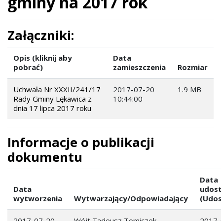
gminy na 2017 rok
Załączniki:
Opis (kliknij aby
Data
pobrać)
zamieszczenia
Rozmiar
Uchwała Nr XXXII/241/17
2017-07-20
1.9 MB
Rady Gminy Lękawica z
10:44:00
dnia 17 lipca 2017 roku
Informacje o publikacji
dokumentu
Data
Data
udost
wytworzenia
Wytwarzający/Odpowiadający
(Udos
2017-07-20
Wójt Tadeusz Tomiczek
2017-