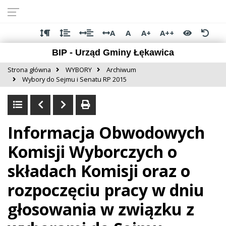
Przejdź do
Przejdź
Przejdź
Przejdź
deklaracji
do
do
do
dostępności
głównej
menu
stopki
A
A
A+
A++
treści
BIP - Urząd Gminy Łękawica
Strona główna
WYBORY
Archiwum
Wybory do Sejmu i Senatu RP 2015
Informacja Obwodowych
Komisji Wyborczych o
składach Komisji oraz o
rozpoczęciu pracy w dniu
głosowania w związku z