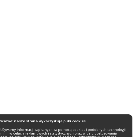
Ważne: nasze strona wykorzystuje pliki cookies.
Używamy informacji zapisanych za pomocą cookies i podobnych technologii
m.in. w celach reklamowych i statystycznych oraz w celu dostosowania
naszych serwisów do indywidualnych potrzeb użytkowników. Mogą też