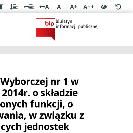
A
A
A+
A++
Wyborczej nr 1 w
2014r. o składzie
onych funkcji, o
wania, w związku z
cych jednostek