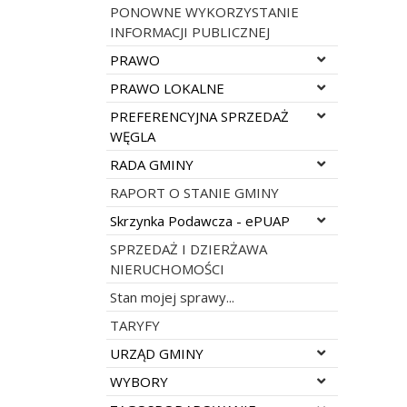
PONOWNE WYKORZYSTANIE
INFORMACJI PUBLICZNEJ
Rozwiń menu
PRAWO
Rozwiń menu
PRAWO LOKALNE
Rozwiń menu
PREFERENCYJNA SPRZEDAŻ
WĘGLA
Rozwiń menu
RADA GMINY
RAPORT O STANIE GMINY
Rozwiń menu
Skrzynka Podawcza - ePUAP
SPRZEDAŻ I DZIERŻAWA
NIERUCHOMOŚCI
Stan mojej sprawy...
TARYFY
Rozwiń menu
URZĄD GMINY
Rozwiń menu
WYBORY