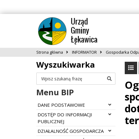
Strona główna
INFORMATOR
Gospodarka Odp
Wyszukiwarka
Szukaj
Og
Menu BIP
sp
Rozwiń menu
DANE PODSTAWOWE
do
Rozwiń menu
DOSTĘP DO INFORMACJI
te
PUBLICZNEJ
Rozwiń menu
DZIAŁALNOŚĆ GOSPODARCZA