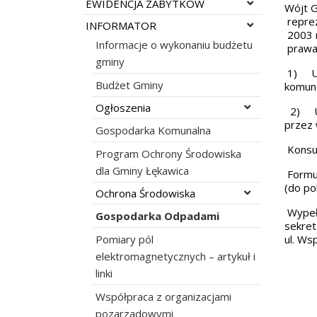
Rozwiń menu
EWIDENCJA ZABYTKÓW
Wójt G
repre
Rozwiń menu
INFORMATOR
2003 r
Informacje o wykonaniu budżetu
prawa
gminy
1) Uch
Budżet Gminy
komuna
Rozwiń menu
Ogłoszenia
2) Uch
przez 
Gospodarka Komunalna
Konsul
Program Ochrony Środowiska
dla Gminy Łękawica
Formul
(do po
Rozwiń menu
Ochrona Środowiska
Wypełn
Gospodarka Odpadami
sekret
Pomiary pól
ul. Ws
elektromagnetycznych – artykuł i
linki
W
Współpraca z organizacjami
pozarzadowymi
S