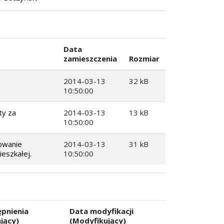
Data
zamieszczenia
Rozmiar
2014-03-13
32 kB
10:50:00
ty za
2014-03-13
13 kB
10:50:00
rowanie
2014-03-13
31 kB
eszkałej.
10:50:00
pnienia
Data modyfikacji
jący)
(Modyfikujący)