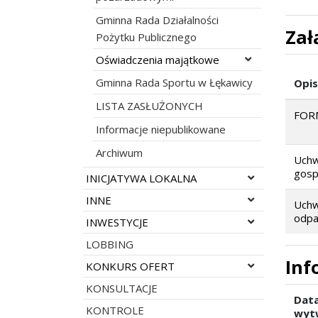
Gminna Rada Działalności
Zał
Pożytku Publicznego
Rozwiń menu
Oświadczenia majątkowe
Gminna Rada Sportu w Łękawicy
Opis
LISTA ZASŁUŻONYCH
FOR
Informacje niepublikowane
Archiwum
Uchw
gosp
Rozwiń menu
INICJATYWA LOKALNA
Rozwiń menu
INNE
Uchw
odpa
Rozwiń menu
INWESTYCJE
LOBBING
Inf
Rozwiń menu
KONKURS OFERT
KONSULTACJE
Dat
KONTROLE
wyt