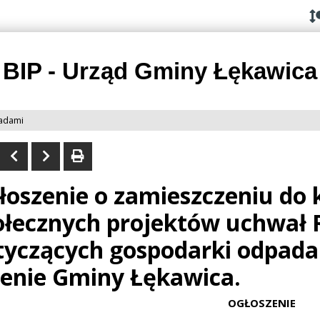
Przejdź do
Przejdź
Przejdź
Przejdź
deklaracji
do
do
do
dostępności
głównej
menu
stopki
treści
BIP - Urząd Gminy Łękawica
adami
łoszenie o zamieszczeniu do 
ołecznych projektów uchwał
tyczących gospodarki odpad
renie Gminy Łękawica.
OGŁOSZENIE