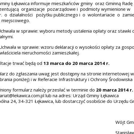
miny Łękawica informuje mieszkańców gminy oraz Gminną Radę D
zentującą organizacje pozarządowe i podmioty wymienione w 
. o działalności pożytku publicznego i o wolontariacie o zami
 miejscowego.
wała w sprawie: wyboru metody ustalenia opłaty oraz stawki 
lnymi.
wała w sprawie: wzoru deklaracji o wysokości opłaty za gosp
właściciela nieruchomości zamieszkałej.
tacje trwać będą od
13 marca do 20 marca 2014 r.
arz do zgłaszania uwag jest dostępny na stronie internetowej
w
brania poniżej) i w Referacie Infrastruktury i Ochrony Środowisk
iony formularz należy przesłać w terminie do
20 marca 2014 r.
ariat@lekawica.com.pl
lub na adres: Urząd Gminy Łękawica
pólna 24, 34-321 Łękawica, lub dostarczyć osobiście do Urzędu G
ójt Gminy Łękaw
tanisław Baczyń