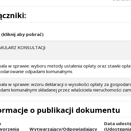
ączniki:
 (kliknij aby pobrać)
MULARZ KONSULTACJi
ała w sprawie: wyboru metody ustalenia opłaty oraz stawki opła
odarowanie odpadami komunalnymi.
ała w sprawie: wzoru deklaracji o wysokości opłaty za gospoda
dami komunalnymi składanej przez właściciela nieruchomości zami
ormacje o publikacji dokumentu
a
Data udostę
worzenia
Wytwarzający/Odpowiadający
(Udostępnia