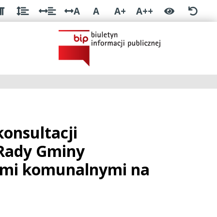
A
A
A+
A++
konsultacji
 Rady Gminy
ami komunalnymi na