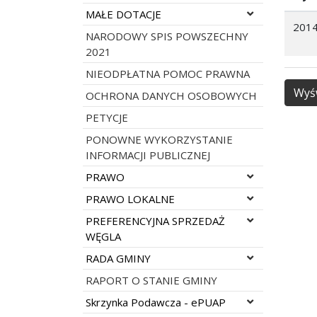
Rozwiń menu
MAŁE DOTACJE
2014
NARODOWY SPIS POWSZECHNY
2021
NIEODPŁATNA POMOC PRAWNA
Wyśw
OCHRONA DANYCH OSOBOWYCH
PETYCJE
PONOWNE WYKORZYSTANIE
INFORMACJI PUBLICZNEJ
Rozwiń menu
PRAWO
Rozwiń menu
PRAWO LOKALNE
Rozwiń menu
PREFERENCYJNA SPRZEDAŻ
WĘGLA
Rozwiń menu
RADA GMINY
RAPORT O STANIE GMINY
Rozwiń menu
Skrzynka Podawcza - ePUAP