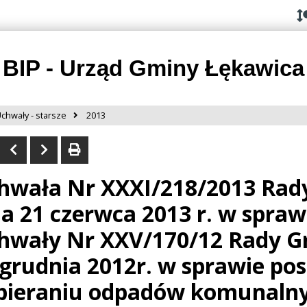
Przejdź do
Przejdź
Przejdź
Przejdź
deklaracji
do
do
do
dostępności
głównej
menu
stopki
treści
BIP - Urząd Gminy Łękawica
chwały - starsze
2013
hwała Nr XXXI/218/2013 Rad
ia 21 czerwca 2013 r. w spraw
hwały Nr XXV/170/12 Rady G
 grudnia 2012r. w sprawie po
bieraniu odpadów komunalnyc