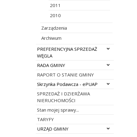
2011
2010
Zarządzenia
Archiwum
Rozwiń menu
PREFERENCYJNA SPRZEDAŻ
WĘGLA
Rozwiń menu
RADA GMINY
RAPORT O STANIE GMINY
Rozwiń menu
Skrzynka Podawcza - ePUAP
SPRZEDAŻ I DZIERŻAWA
NIERUCHOMOŚCI
Stan mojej sprawy...
TARYFY
Rozwiń menu
URZĄD GMINY