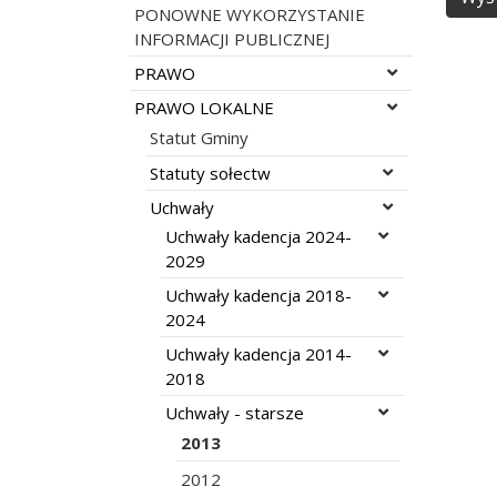
PONOWNE WYKORZYSTANIE
INFORMACJI PUBLICZNEJ
Rozwiń menu
PRAWO
Rozwiń menu
PRAWO LOKALNE
Statut Gminy
Rozwiń menu
Statuty sołectw
Rozwiń menu
Uchwały
Rozwiń menu
Uchwały kadencja 2024-
2029
Rozwiń menu
Uchwały kadencja 2018-
2024
Rozwiń menu
Uchwały kadencja 2014-
2018
Rozwiń menu
Uchwały - starsze
2013
2012