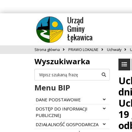
Strona główna
PRAWO LOKALNE
Uchwały
U
Wyszukiwarka
Szukaj
Uc
Menu BIP
dn
Rozwiń menu
DANE PODSTAWOWE
Uc
Rozwiń menu
DOSTĘP DO INFORMACJI
19
PUBLICZNEJ
od
Rozwiń menu
DZIAŁALNOŚĆ GOSPODARCZA