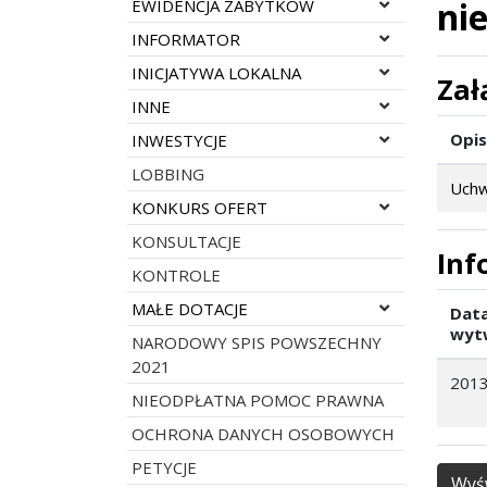
Rozwiń menu
ni
EWIDENCJA ZABYTKÓW
Rozwiń menu
INFORMATOR
Rozwiń menu
INICJATYWA LOKALNA
Zał
Rozwiń menu
INNE
Rozwiń menu
Opis
INWESTYCJE
LOBBING
Uchw
Rozwiń menu
KONKURS OFERT
KONSULTACJE
Inf
KONTROLE
Rozwiń menu
MAŁE DOTACJE
Dat
wyt
NARODOWY SPIS POWSZECHNY
2021
2013
NIEODPŁATNA POMOC PRAWNA
OCHRONA DANYCH OSOBOWYCH
PETYCJE
Wyśw