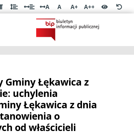
A
A
A+
A++
y Gminy Łękawica z
ie: uchylenia
miny Łękawica z dnia
stanowienia o
h od właścicieli