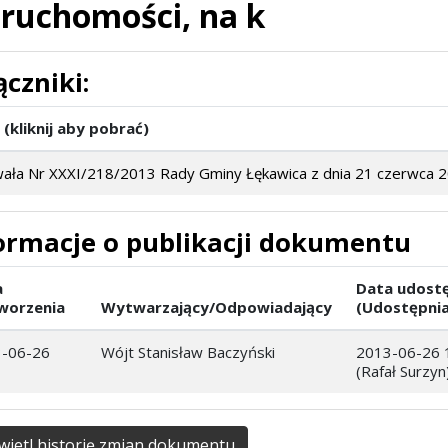
eruchomości, na k
ączniki:
 (kliknij aby pobrać)
ała Nr XXXI/218/2013 Rady Gminy Łękawica z dnia 21 czerwca 2
ormacje o publikacji dokumentu
a
Data udostę
worzenia
Wytwarzający/Odpowiadający
(Udostępnia
-06-26
Wójt Stanisław Baczyński
2013-06-26 
(Rafał Surzyn
ietl historię zmian dokumentu