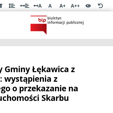
A
A
A+
A++
y Gminy Łękawica z
: wystąpienia z
go o przekazanie na
ruchomości Skarbu