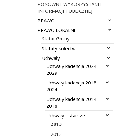
PONOWNE WYKORZYSTANIE
INFORMACJI PUBLICZNEJ
Rozwiń menu
PRAWO
Rozwiń menu
PRAWO LOKALNE
Statut Gminy
Rozwiń menu
Statuty sołectw
Rozwiń menu
Uchwały
Rozwiń menu
Uchwały kadencja 2024-
2029
Rozwiń menu
Uchwały kadencja 2018-
2024
Rozwiń menu
Uchwały kadencja 2014-
2018
Rozwiń menu
Uchwały - starsze
2013
2012