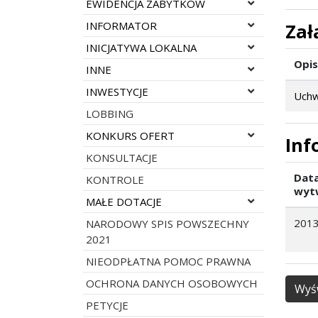
Rozwiń menu
EWIDENCJA ZABYTKÓW
Rozwiń menu
INFORMATOR
Zał
Rozwiń menu
INICJATYWA LOKALNA
Opis
Rozwiń menu
INNE
Rozwiń menu
INWESTYCJE
Uchw
LOBBING
Rozwiń menu
KONKURS OFERT
Inf
KONSULTACJE
Dat
KONTROLE
wyt
Rozwiń menu
MAŁE DOTACJE
2013
NARODOWY SPIS POWSZECHNY
2021
NIEODPŁATNA POMOC PRAWNA
OCHRONA DANYCH OSOBOWYCH
Wyśw
PETYCJE