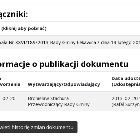
ączniki:
 (kliknij aby pobrać)
ała Nr XXVI/189/2013 Rady Gminy Łękawica z dnia 13 lutego 201
ormacje o publikacji dokumentu
a
Data udost
worzenia
Wytwarzający/Odpowiadający
(Udostępnia
-02-20
Bronisław Stachura
2013-02-20 
Przewodniczący Rady Gminy
(Rafał Surzyn
ietl historię zmian dokumentu