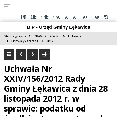
Przejdź do
Przejdź
Przejdź
Przejdź
deklaracji
do
do
do
dostępności
głównej
menu
stopki
A
A
A+
A++
treści
BIP - Urząd Gminy Łękawica
Strona główna
PRAWO LOKALNE
Uchwały
Uchwały - starsze
2012
Uchwała Nr
XXIV/156/2012 Rady
Gminy Łękawica z dnia 28
listopada 2012 r. w
sprawie: podatku od