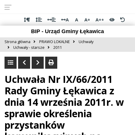
Przejdź do
Przejdź
Przejdź
Przejdź
deklaracji
do
do
do
dostępności
głównej
menu
stopki
A
A
A+
A++
treści
BIP - Urząd Gminy Łękawica
Strona główna
PRAWO LOKALNE
Uchwały
Uchwały - starsze
2011
Uchwała Nr IX/66/2011
Rady Gminy Łękawica z
dnia 14 września 2011r. w
sprawie określenia
przystanków