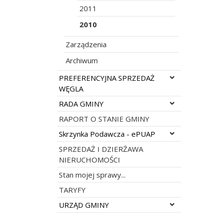
2011
2010
Zarządzenia
Archiwum
Rozwiń menu
PREFERENCYJNA SPRZEDAŻ
WĘGLA
Rozwiń menu
RADA GMINY
RAPORT O STANIE GMINY
Rozwiń menu
Skrzynka Podawcza - ePUAP
SPRZEDAŻ I DZIERŻAWA
NIERUCHOMOŚCI
Stan mojej sprawy...
TARYFY
Rozwiń menu
URZĄD GMINY