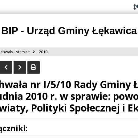
Przejdź do
Przejdź
Przejdź
Przejdź
deklaracji
do
do
do
dostępności
głównej
menu
stopki
treści
BIP - Urząd Gminy Łękawica
chwały - starsze
2010
hwała nr I/5/10 Rady Gminy Ł
udnia 2010 r. w sprawie: powo
iaty, Polityki Społecznej i Ek
ączniki: