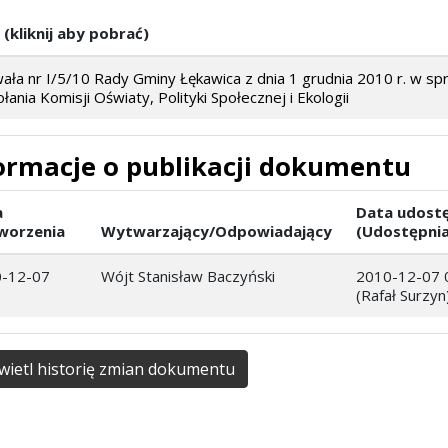
 (kliknij aby pobrać)
ała nr I/5/10 Rady Gminy Łękawica z dnia 1 grudnia 2010 r. w sp
ania Komisji Oświaty, Polityki Społecznej i Ekologii
ormacje o publikacji dokumentu
a
Data udostę
worzenia
Wytwarzający/Odpowiadający
(Udostępnia
-12-07
Wójt Stanisław Baczyński
2010-12-07 
(Rafał Surzyn
ietl historię zmian dokumentu