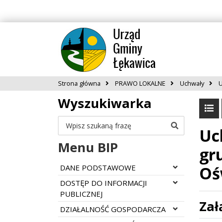
Strona główna
PRAWO LOKALNE
Uchwały
U
Wyszukiwarka
Szukaj
Uc
Menu BIP
gr
Rozwiń menu
DANE PODSTAWOWE
Ośw
Rozwiń menu
DOSTĘP DO INFORMACJI
PUBLICZNEJ
Zał
Rozwiń menu
DZIAŁALNOŚĆ GOSPODARCZA