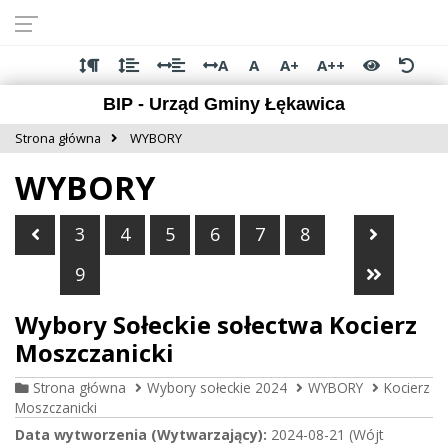
Przejdź do
Przejdź
Przejdź
Przejdź
deklaracji
do
do
do
dostępności
głównej
menu
stopki
A
A
A+
A++
treści
BIP - Urząd Gminy Łękawica
Strona główna
WYBORY
WYBORY
Poprzednia strona
Następn
3
4
5
6
7
8
Ostatni
9
Wybory Sołeckie sołectwa Kocierz
Moszczanicki
Strona główna
Wybory sołeckie 2024
WYBORY
Kocierz
Moszczanicki
Data wytworzenia (Wytwarzający):
2024-08-21 (Wójt