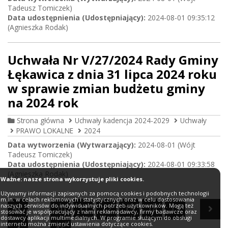
Tadeusz Tomiczek)
Data udostępnienia (Udostępniający):
2024-08-01 09:35:12
(Agnieszka Rodak)
Uchwała Nr V/27/2024 Rady Gminy
Łękawica z dnia 31 lipca 2024 roku
w sprawie zmian budżetu gminy
na 2024 rok
Strona główna
Uchwały kadencja 2024-2029
Uchwały
PRAWO LOKALNE
2024
Data wytworzenia (Wytwarzający):
2024-08-01 (Wójt
Tadeusz Tomiczek)
Data udostępnienia (Udostępniający):
2024-08-01 09:33:58
(Agnieszka Rodak)
Ważne: nasze strona wykorzystuje pliki cookies.
Używamy informacji zapisanych za pomocą cookies i podobnych technologii
m.in. w celach reklamowych i statystycznych oraz w celu dostosowania
naszych serwisów do indywidualnych potrzeb użytkowników. Mogą też
Pierwsza strona
Nas
10
11
12
13
14
15
stosować je współpracujący z nami reklamodawcy, firmy badawcze oraz
dostawcy aplikacji multimedialnych. W programie służącym do obsługi
internetu można zmienić ustawienia dotyczące cookies.