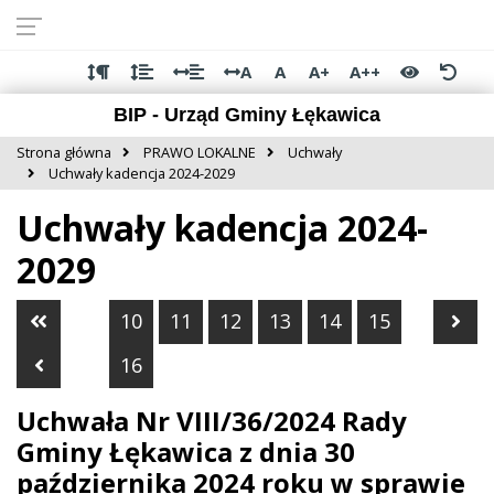
Przejdź do
Przejdź
Przejdź
Przejdź
deklaracji
do
do
do
dostępności
głównej
menu
stopki
A
A
A+
A++
treści
BIP - Urząd Gminy Łękawica
Strona główna
PRAWO LOKALNE
Uchwały
Uchwały kadencja 2024-2029
Uchwały kadencja 2024-
2029
Pierwsza strona
Nas
10
11
12
13
14
15
Poprzednia strona
16
Uchwała Nr VIII/36/2024 Rady
Gminy Łękawica z dnia 30
października 2024 roku w sprawie