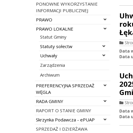
PONOWNE WYKORZYSTANIE
INFORMACJI PUBLICZNEJ
Uhw
Rozwiń menu
PRAWO
rok
Rozwiń menu
PRAWO LOKALNE
Łęk
Statut Gminy
Str
Rozwiń menu
Statuty sołectw
Data 
Rozwiń menu
Uchwały
Data u
Zarządzenia
Uch
Archiwum
202
Rozwiń menu
PREFERENCYJNA SPRZEDAŻ
Gmi
WĘGLA
Rozwiń menu
RADA GMINY
Str
RAPORT O STANIE GMINY
Data 
Data u
Rozwiń menu
Skrzynka Podawcza - ePUAP
SPRZEDAŻ I DZIERŻAWA