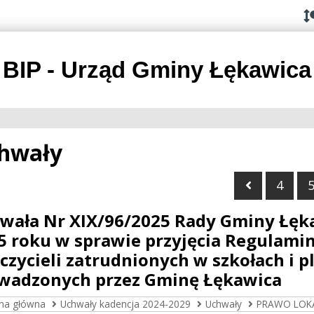
Przejdź do
Przejdź
Przejdź
Przejdź
deklaracji
do
do
do
dostępności
głównej
menu
stopki
treści
BIP - Urząd Gminy Łękawica
hwały
Poprzedni
4
wała Nr XIX/96/2025 Rady Gminy Łękaw
5 roku w sprawie przyjęcia Regulam
czycieli zatrudnionych w szkołach i
wadzonych przez Gminę Łękawica
ona główna
Uchwały kadencja 2024-2029
Uchwały
PRAWO LOK