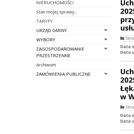
Uch
NIERUCHOMOŚCI
202
Stan mojej sprawy...
prz
TARYFY
usł
Rozwiń menu
URZĄD GMINY
Str
Rozwiń menu
WYBORY
Data 
Rozwiń menu
ZAGOSPODAROWANIE
Data u
PRZESTRZENNE
Archiwum
Uch
Rozwiń menu
ZAMÓWIENIA PUBLICZNE
202
Łęk
w W
Str
Data 
Data u