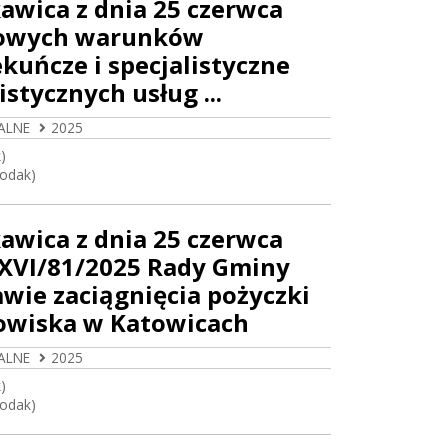
awica z dnia 25 czerwca
ółowych warunków
ekuńcze i specjalistyczne
stycznych usług ...
ALNE
2025
)
Rodak)
awica z dnia 25 czerwca
 XVI/81/2025 Rady Gminy
awie zaciągnięcia pożyczki
owiska w Katowicach
ALNE
2025
)
Rodak)