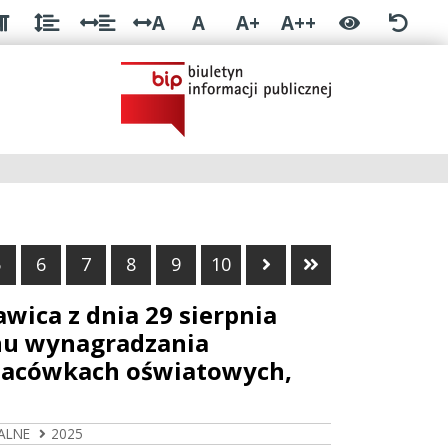
A
A
A+
A++
a strona
Następna strona
Ostatnia stron
5
6
7
8
9
10
ica z dnia 29 sierpnia
inu wynagradzania
 placówkach oświatowych,
ALNE
2025