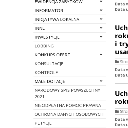
Rozwiń menu
EWIDENCJA ZABYTKÓW
Data 
Data u
Rozwiń menu
INFORMATOR
Rozwiń menu
INICJATYWA LOKALNA
Uch
Rozwiń menu
INNE
rok
Rozwiń menu
INWESTYCJE
i t
LOBBING
usa
Rozwiń menu
KONKURS OFERT
Str
KONSULTACJE
Data 
KONTROLE
Data u
Rozwiń menu
MAŁE DOTACJE
NARODOWY SPIS POWSZECHNY
Uch
2021
rok
NIEODPŁATNA POMOC PRAWNA
Str
OCHRONA DANYCH OSOBOWYCH
Data 
PETYCJE
Data u