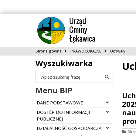
Strona główna
PRAWO LOKALNE
Uchwały
Wyszukiwarka
Uc
Szukaj
Menu BIP
Uch
202
Rozwiń menu
DANE PODSTAWOWE
nau
Rozwiń menu
DOSTĘP DO INFORMACJI
PUBLICZNEJ
pro
Rozwiń menu
DZIAŁALNOŚĆ GOSPODARCZA
Str