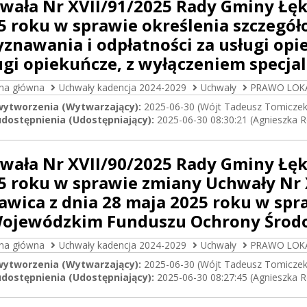
wała Nr XVII/91/2025 Rady Gminy Łęk
5 roku w sprawie określenia szczeg
yznawania i odpłatności za usługi opi
ugi opiekuńcze, z wyłączeniem specjali
ona główna
Uchwały kadencja 2024-2029
Uchwały
PRAWO LOK
wytworzenia (Wytwarzający):
2025-06-30 (Wójt Tadeusz Tomiczek
dostępnienia (Udostępniający):
2025-06-30 08:30:21 (Agnieszka 
wała Nr XVII/90/2025 Rady Gminy Łęk
5 roku w sprawie zmiany Uchwały Nr
awica z dnia 28 maja 2025 roku w spr
ojewódzkim Funduszu Ochrony Środ
ona główna
Uchwały kadencja 2024-2029
Uchwały
PRAWO LOK
wytworzenia (Wytwarzający):
2025-06-30 (Wójt Tadeusz Tomiczek
dostępnienia (Udostępniający):
2025-06-30 08:27:45 (Agnieszka 