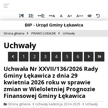
Przejdź do
Przejdź
Przejdź
Przejdź
deklaracji
do
do
do
dostępności
głównej
menu
stopki
A
A
A+
A++
treści
BIP - Urząd Gminy Łękawica
Strona główna
PRAWO LOKALNE
Uchwały
Uchwały
Poprzednia strona
Następn
Ost
1
2
3
4
5
6
Uchwała Nr XXVII/136/2026 Rady
Gminy Łękawica z dnia 29
kwietnia 2026 roku w sprawie
zmian w Wieloletniej Prognozie
Finansowej Gminy Łękawica
Strona główna
Uchwały kadencja 2024-2029
Uchwały