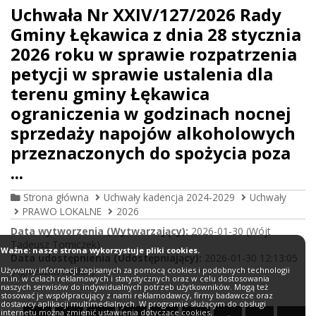
Uchwała Nr XXIV/127/2026 Rady
Gminy Łękawica z dnia 28 stycznia
2026 roku w sprawie rozpatrzenia
petycji w sprawie ustalenia dla
terenu gminy Łękawica
ograniczenia w godzinach nocnej
sprzedaży napojów alkoholowych
przeznaczonych do spożycia poza
...
Strona główna
Uchwały kadencja 2024-2029
Uchwały
PRAWO LOKALNE
2026
Data wytworzenia (Wytwarzający):
2026-01-30 (Wójt
Tadeusz Tomiczek)
Ważne: nasze strona wykorzystuje pliki cookies.
Data udostępnienia (Udostępniający):
2026-01-30 12:13:05
Używamy informacji zapisanych za pomocą cookies i podobnych technologii
(Agnieszka Rodak)
m.in. w celach reklamowych i statystycznych oraz w celu dostosowania
naszych serwisów do indywidualnych potrzeb użytkowników. Mogą też
stosować je współpracujący z nami reklamodawcy, firmy badawcze oraz
dostawcy aplikacji multimedialnych. W programie służącym do obsługi
internetu można zmienić ustawienia dotyczące cookies.