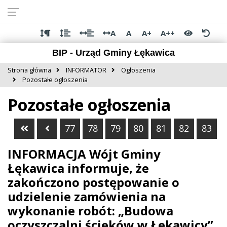
Przejdź do
Przejdź
Przejdź
Przejdź
deklaracji
do
do
do
dostępności
głównej
menu
stopki
A
A
A+
A++
treści
BIP - Urząd Gminy Łękawica
Strona główna
INFORMATOR
Ogłoszenia
Pozostałe ogłoszenia
Pozostałe ogłoszenia
Pierwsza strona
Poprzednia strona
77
78
79
80
81
82
83
INFORMACJA Wójt Gminy
Łękawica informuje, że
zakończono postępowanie o
udzielenie zamówienia na
wykonanie robót: „Budowa
oczyszczalni ścieków w Łekawicy”.